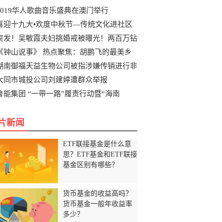
2019华人歌曲音乐盛典在澳门举行
喜迎十九大•欢度中秋节—传统文化进社区
突发！吴敏霞夫妇挑婚戒被曝光！两百万钻
《钟山说事》 热点聚焦：胡鹏飞的最美乡
湖南御福天益生物公司被指涉嫌传销进行非
大同市城投公司刘建婷遭群众举报
鲁能集团 “一带一路”履责行动暨“海南
片新闻
ETF联接基金是什么意
思？ETF基金和ETF联接
基金区别有哪些？
货币基金的收益高吗？
货币基金一般年收益率
多少？