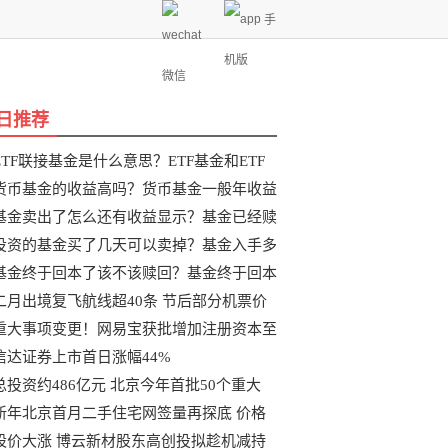
手
机版
微信
日推荐
ETF联接基金是什么意思？ETF基金和ETF
联
货币基金的收益高吗？货币基金一般年收益
基金卖出了怎么还有收益显示？基金已经赎
投资的基金买了几天可以卖掉？基金入手多
基金终于回本了该不该赎回？基金终于回本
二月出境复飞航线超40条 节后部分机票价
重大事项变更！网易宝获批增加注册资本至
信达证券上市首日涨幅44%
总投资约486亿元 北京今年首批50个重大
新年北京首月二手住宅网签量再探底 价格
股价大涨 博云新材股东高创投拟趁机减持