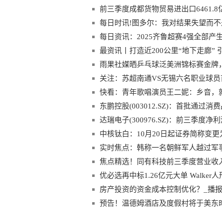
前三季度成都货物贸易进出口6461.8
每日时讯!图多尔：我对结果失望而
每日资讯：2025齐鲁超赛4强全部产
最资讯丨打造近200公里“地下走廊”
雨果社媒晒乒乓球泛美洲锦标赛金牌
关注：苏超南通VS无锡六名职业球员
快看：青年歌唱演员王二妮：乡音，
东鹏控股(003012.SZ)：首批通过
达瑞电子(300976.SZ)：前三季度净利
中核钛白：10月20日起证券简称变更
实时焦点：韩称一名朝鲜军人越过军
焦点精选！同有科技前三季度营业收入3.
优必选再中标1.26亿元大单 Walke
房产投资的资金成本控制优化？_播
预告！温德姆酒店及度假村将于美东时