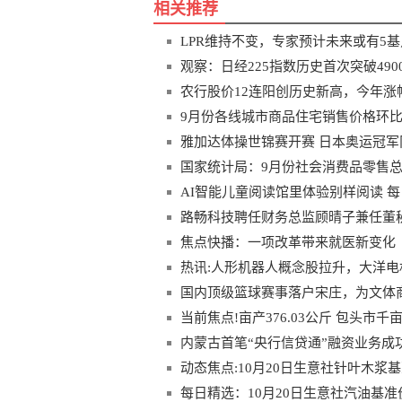
相关推荐
LPR维持不变，专家预计未来或有5基
观察：日经225指数历史首次突破490
农行股价12连阳创历史新高，今年涨幅
9月份各线城市商品住宅销售价格环比
雅加达体操世锦赛开赛 日本奥运冠
国家统计局：9月份社会消费品零售总额4
AI智能儿童阅读馆里体验别样阅读 
路畅科技聘任财务总监顾晴子兼任董
焦点快播：一项改革带来就医新变化（
热讯:人形机器人概念股拉升，大洋电
国内顶级篮球赛事落户宋庄，为文体
当前焦点!亩产376.03公斤 包头
内蒙古首笔“央行信贷通”融资业务成
动态焦点:10月20日生意社针叶木浆基准
每日精选：10月20日生意社汽油基准价为