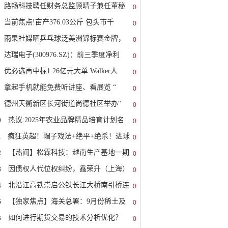
路畅科技聘任财务总监顾晴子兼任董秘
0
当前焦点!亩产376.03公斤 包头市千
0
雨果社媒晒乒乓球泛美洲锦标赛金牌，
0
达瑞电子(300976.SZ)：前三季度净利
0
优必选再中标1.26亿元大单 Walker人
0
拿起手机就能免费听讲座、看展览 “
0
德州天衢新区长河街道尚德社区举办“
0
0
热议:2025年农业品牌精品培育计划名
0
1
疯狂英超！帽子戏法+绝平+绝杀！进球
0
2
【热闻】松霖科技：越南生产基地一期
0
3
因债权人代位权纠纷，鑫荣升（上海）
0
4
北沿江高铁崇启公铁长江大桥南引桥连
0
5
【独家焦点】海关总署：9月份稀土及
0
6
如何进行期货交易的技术分析优化？
0