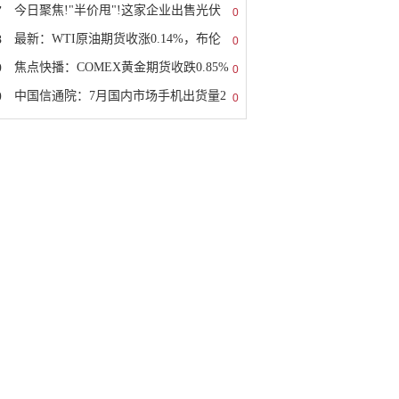
7
今日聚焦!"半价甩"!这家企业出售光伏
0
8
最新：WTI原油期货收涨0.14%，布伦
0
9
焦点快播：COMEX黄金期货收跌0.85%
0
0
中国信通院：7月国内市场手机出货量2
0