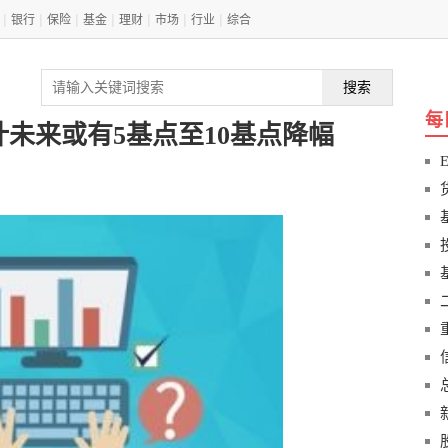
|
|
|
|
|
|
|
银行
保险
基金
理财
市场
行业
综合
搜索
每
计未来或有5基点至10基点降幅