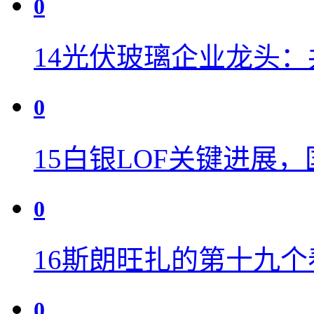
0
14
光伏玻璃企业龙头：共8
0
15
白银LOF关键进展
0
16
斯朗旺扎的第十九个
0