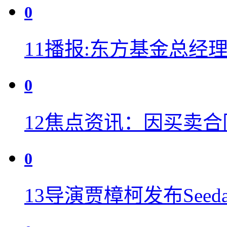
0
11
播报:东方基金总经
0
12
焦点资讯：因买卖合
0
13
导演贾樟柯发布Seeda