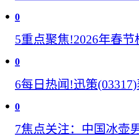
0
5
重点聚焦!2026年春
0
6
每日热闻!迅策(0331
0
7
焦点关注：中国冰壶男