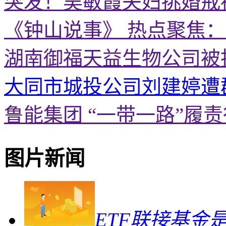
突发！吴敏霞夫妇挑婚戒
《钟山说事》 热点聚焦
湖南御福天益生物公司被
大同市城投公司刘建婷遭
鲁能集团 “一带一路”履
图片新闻
ETF联接基金