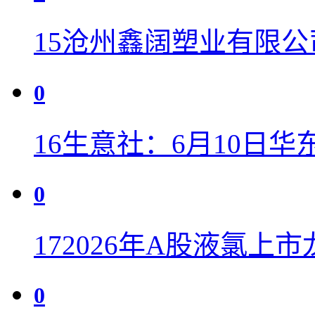
15
沧州鑫阔塑业有限公
0
16
生意社：6月10日华
0
17
2026年A股液氯上
0