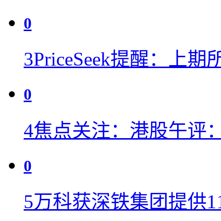
0
3
PriceSeek提醒：
0
4
焦点关注：港股午评：恒
0
5
万科获深铁集团提供11