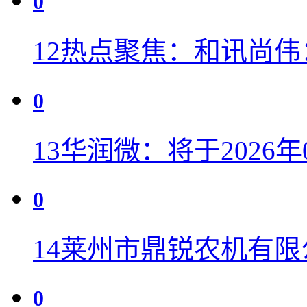
0
12
热点聚焦：和讯尚伟
0
13
华润微：将于2026年0
0
14
莱州市鼎锐农机有限
0