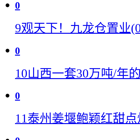
0
9
观天下！九龙仓置业(01
0
10
山西一套30万吨/年
0
11
泰州姜堰鲍颖红甜点