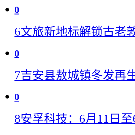
0
6
文旅新地标解锁古老敦
0
7
吉安县敖城镇冬发再
0
8
安孚科技：6月11日至