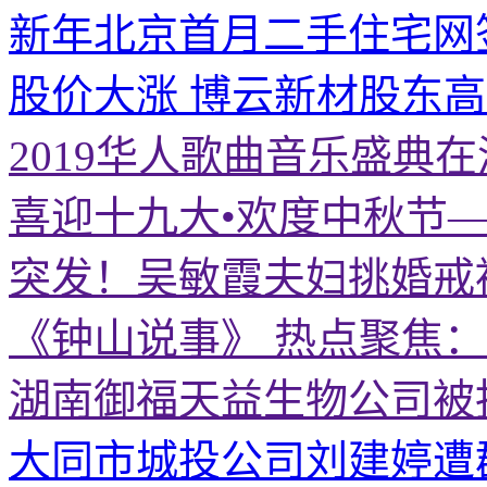
新年北京首月二手住宅网
股价大涨 博云新材股东
2019华人歌曲音乐盛典
喜迎十九大•欢度中秋节
突发！吴敏霞夫妇挑婚戒
《钟山说事》 热点聚焦
湖南御福天益生物公司被
大同市城投公司刘建婷遭