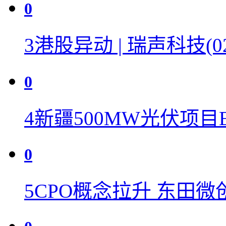
0
3
港股异动 | 瑞声科技(02
0
4
新疆500MW光伏项目
0
5
CPO概念拉升 东田