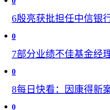
0
6
殷亮获批担任中信银行
0
7
部分业绩不佳基金经理
0
8
每日快看：因康得新
0