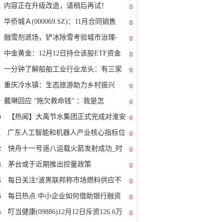
内容正在升级改造，请稍后再试！
0
华侨城Ａ(000069.SZ)：11月合同销售
0
融雪剂退场，铲冰除雪考验城市治理-
0
中金黄金：12月12日持仓该股ETF资金
0
一分钟了解船舶工业行业龙头：有三家
0
重庆冷水镇：生态旅游助力乡村振兴
0
戴琳回应 “拖欠救命钱” ：我是怎
0
0
【热闻】大禹节水集团正式完成对淮安
0
1
广东人工智能和机器人产业核心指标位
0
2
快舟十一号遥八运载火箭发射成功_时
0
3
茅台或于近期推出控量政策
0
4
每日关注!波黑联邦称市场燃料供应不
0
5
每日热点:中小企业如何借助银行融资
0
6
叮当健康(09886)12月12日斥资126.6万
0