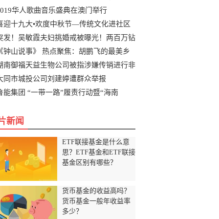
2019华人歌曲音乐盛典在澳门举行
喜迎十九大•欢度中秋节—传统文化进社区
突发！吴敏霞夫妇挑婚戒被曝光！两百万钻
《钟山说事》 热点聚焦：胡鹏飞的最美乡
湖南御福天益生物公司被指涉嫌传销进行非
大同市城投公司刘建婷遭群众举报
鲁能集团 “一带一路”履责行动暨“海南
片新闻
ETF联接基金是什么意
思？ETF基金和ETF联接
基金区别有哪些？
货币基金的收益高吗？
货币基金一般年收益率
多少？