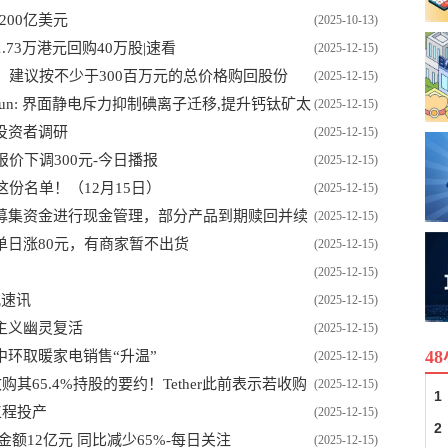
200亿美元
(2025-10-13)
91.73万港元回购40万股|速看
(2025-12-15)
K)：建议按不少于300百万元的总价格购回股份
(2025-12-15)
mun: 界面静电斥力抑制碘离子迁移,提升钙钛矿太
(2025-12-15)
投资者调研
(2025-12-15)
焦报价下调300元-今日播报
(2025-12-15)
这份名单！（12月15日）
(2025-12-15)
募集资金进行现金管理，部分产品到期赎回并续
(2025-12-15)
单日涨80元，有商家暂不出货
(2025-12-15)
(2025-12-15)
观速讯
(2025-12-15)
主义幽灵复活
(2025-12-15)
4
环取暖家电销售“升温”
(2025-12-15)
购其65.4%持股的要约！Tether此前表示若收购
(2025-12-15)
1
工程投产
(2025-12-15)
2
销售金额12亿元 同比减少65%-每日关注
(2025-12-15)