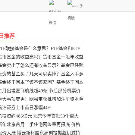
手
机版
微信
日推荐
ETF联接基金是什么意思？ETF基金和ETF
联
货币基金的收益高吗？货币基金一般年收益
基金卖出了怎么还有收益显示？基金已经赎
投资的基金买了几天可以卖掉？基金入手多
基金终于回本了该不该赎回？基金终于回本
二月出境复飞航线超40条 节后部分机票价
重大事项变更！网易宝获批增加注册资本至
信达证券上市首日涨幅44%
总投资约486亿元 北京今年首批50个重大
新年北京首月二手住宅网签量再探底 价格
股价大涨 博云新材股东高创投拟趁机减持