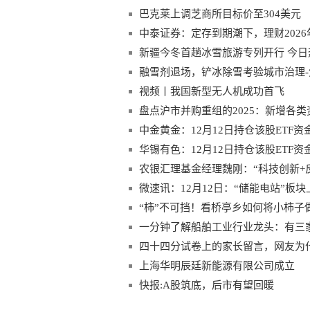
巴克莱上调芝商所目标价至304美元
中泰证券：定存到期潮下，理财2026年
万亿
新疆今冬首趟冰雪旅游专列开行 今日
融雪剂退场，铲冰除雪考验城市治理-
视频丨我国新型无人机成功首飞
盘点沪市并购重组的2025：新增各类资
中金黄金：12月12日持仓该股ETF资金净
元
华锡有色：12月12日持仓该股ETF资金
农银汇理基金经理魏刚：“科技创新+反
微速讯：12月12日：“储能电站”板
“柿”不可挡！看桥亭乡如何将小柿子
一分钟了解船舶工业行业龙头：有三家！（
四十四分试卷上的家长留言，网友为
上海华明辰廷新能源有限公司成立
快报:A股筑底，后市有望回暖