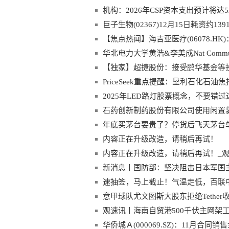
机构：2026年CSP资本支出预计将达5
巨子生物(02367)12月15日耗资约13
【焦点热闻】海吉亚医疗(06078.H
华北电力大学黄浩&李美成Nat Com
阳能电池反向偏压稳定性_今日热议
【独家】超捷股份：接受鹏华基金等
PriceSeek重点提醒：垦利石化石油
2025年LED路灯股票概念，不要错过
石药创新制药股份有限公司使用闲置
作|微动态
年底买茅台要贵了？停货后飞天茅台
内容正在升级改造，请稍后再试！
内容正在升级改造，请稍后再试！_
新消息丨国防部：坚决阻击日本军国
速抽签，马上截止！气温走低，百联中
意甲球队尤文图斯大股东拒绝Tether收
成功，将向球会额外注资10亿美元
观速讯丨海南自贸港500千伏主网架
华侨城Ａ(000069.SZ)：11月合同