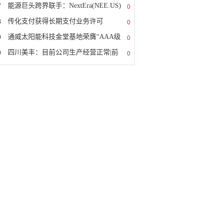
7
能源巨头跨界联手：NextEra(NEE.US)
0
8
传化支付获得长期支付业务许可
0
9
通威太阳能科技金堂基地荣膺“AAA级
0
0
四川美丰：目前公司生产经营正常|前
0