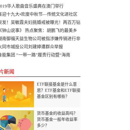
2019华人歌曲音乐盛典在澳门举行
喜迎十九大•欢度中秋节—传统文化进社区
突发！吴敏霞夫妇挑婚戒被曝光！两百万钻
《钟山说事》 热点聚焦：胡鹏飞的最美乡
湖南御福天益生物公司被指涉嫌传销进行非
大同市城投公司刘建婷遭群众举报
鲁能集团 “一带一路”履责行动暨“海南
片新闻
ETF联接基金是什么意
思？ETF基金和ETF联接
基金区别有哪些？
货币基金的收益高吗？
货币基金一般年收益率
多少？