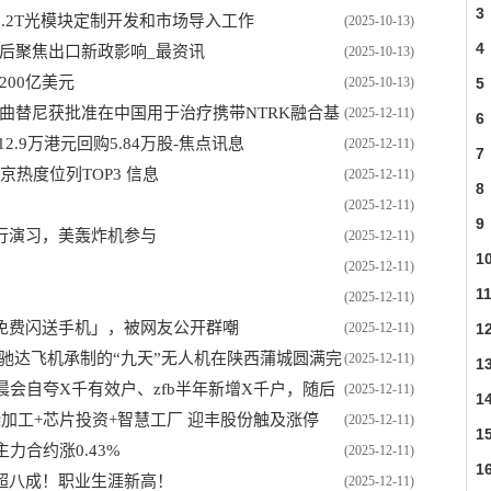
3
.2T光模块定制开发和市场导入工作
(2025-10-13)
4
节后聚焦出口新政影响_最资讯
(2025-10-13)
200亿美元
5
(2025-10-13)
：佐来曲替尼获批准在中国用于治疗携带NTRK融合基
(2025-12-11)
6
112.9万港元回购5.84万股-焦点讯息
(2025-12-11)
7
京热度位列TOP3 信息
(2025-12-11)
8
(2025-12-11)
9
行演习，美轰炸机参与
(2025-12-11)
1
(2025-12-11)
低
1
(2025-12-11)
免费闪送手机」，被网友公开群嘲
1
(2025-12-11)
驰达飞机承制的“九天”无人机在陕西蒲城圆满完
(2025-12-11)
1
晨会自夸X千有效户、zfb半年新增X千户，随后
(2025-12-11)
1
加工+芯片投资+智慧工厂 迎丰股份触及涨停
(2025-12-11)
1
力合约涨0.43%
(2025-12-11)
1
超八成！职业生涯新高！
(2025-12-11)