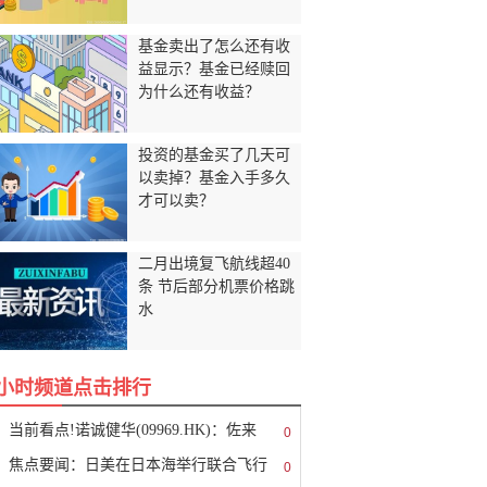
基金卖出了怎么还有收
益显示？基金已经赎回
为什么还有收益？
投资的基金买了几天可
以卖掉？基金入手多久
才可以卖？
二月出境复飞航线超40
条 节后部分机票价格跳
水
8小时频道点击排行
当前看点!诺诚健华(09969.HK)：佐来
0
焦点要闻：日美在日本海举行联合飞行
0