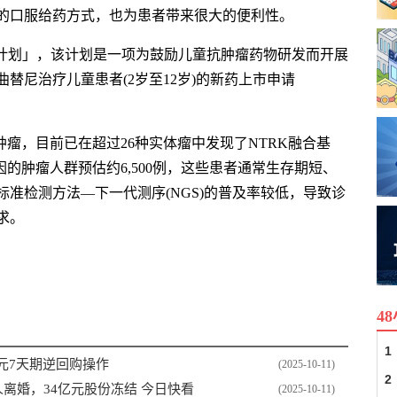
的口服给药方式，也为患者带来很大的便利性。
光计划」，该计划是一项为鼓励儿童抗肿瘤药物研发而开展
替尼治疗儿童患者(2岁至12岁)的新药上市申请
肿瘤，目前已在超过26种实体瘤中发现了NTRK融合基
因的肿瘤人群预估约6,500例，这些患者通常生存期短、
准检测方法—下一代测序(NGS)的普及率较低，导致诊
求。
4
1
元7天期逆回购操作
(2025-10-11)
2
离婚，34亿元股份冻结 今日快看
(2025-10-11)