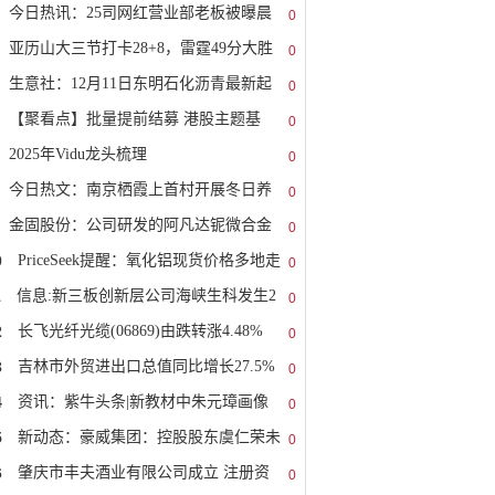
今日热讯：25司网红营业部老板被曝晨
0
亚历山大三节打卡28+8，雷霆49分大胜
0
生意社：12月11日东明石化沥青最新起
0
【聚看点】批量提前结募 港股主题基
0
2025年Vidu龙头梳理
0
今日热文：南京栖霞上首村开展冬日养
0
金固股份：公司研发的阿凡达铌微合金
0
0
PriceSeek提醒：氧化铝现货价格多地走
0
1
信息:新三板创新层公司海峡生科发生2
0
2
长飞光纤光缆(06869)由跌转涨4.48%
0
3
吉林市外贸进出口总值同比增长27.5%
0
4
资讯：紫牛头条|新教材中朱元璋画像
0
5
新动态：豪威集团：控股股东虞仁荣未
0
6
肇庆市丰夫酒业有限公司成立 注册资
0