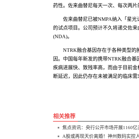
药性。佐来曲替尼每天一次、每次两片
佐来曲替尼已被NMPA纳入「星
的试点项目。公司预计不久将递交佐来曲
(NDA)。
NTRK融合基因存在于各种类型的
因。中国每年新发的携带NTRK融合基
疾病进展快、致残率高，而由于目前金标
断延迟，因此仍存在未被满足的临床需
关键词
财经频道
财经资讯
相关推荐
焦点资讯：央行公开市场开展1160亿
A股或再现天价离婚！神州数码实控人