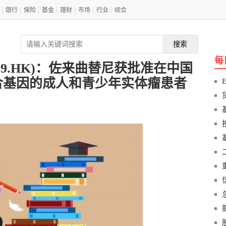
|
|
|
|
|
|
|
银行
保险
基金
理财
市场
行业
综合
搜索
每
69.HK)：佐来曲替尼获批准在中国
合基因的成人和青少年实体瘤患者