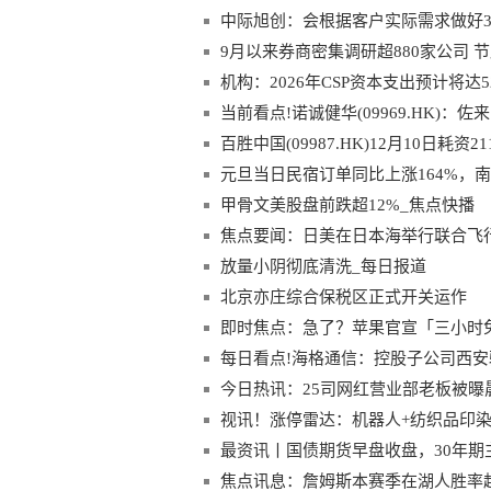
中际旭创：会根据客户实际需求做好3
9月以来券商密集调研超880家公司 
机构：2026年CSP资本支出预计将达5
当前看点!诺诚健华(09969.HK)
因的成人和青少年实体瘤患者
百胜中国(09987.HK)12月10日耗资2
元旦当日民宿订单同比上涨164%，南
甲骨文美股盘前跌超12%_焦点快播
焦点要闻：日美在日本海举行联合飞
放量小阴彻底清洗_每日报道
北京亦庄综合保税区正式开关运作
即时焦点：急了？苹果官宣「三小时
每日看点!海格通信：控股子公司西安
成首飞任务
今日热讯：25司网红营业部老板被曝
却传老板跑路与团队调整
视讯！涨停雷达：机器人+纺织品印染
最资讯丨国债期货早盘收盘，30年期主
焦点讯息：詹姆斯本赛季在湖人胜率