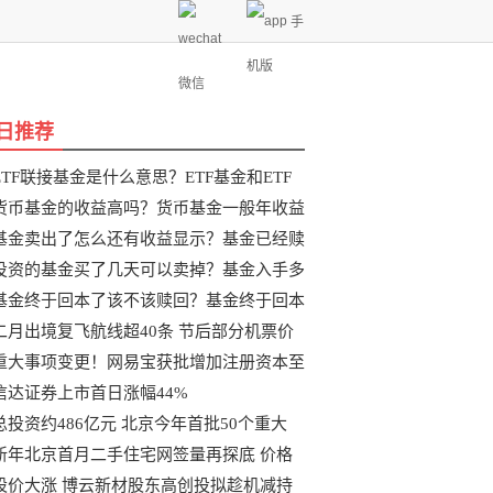
手
机版
微信
日推荐
ETF联接基金是什么意思？ETF基金和ETF
联
货币基金的收益高吗？货币基金一般年收益
基金卖出了怎么还有收益显示？基金已经赎
投资的基金买了几天可以卖掉？基金入手多
基金终于回本了该不该赎回？基金终于回本
二月出境复飞航线超40条 节后部分机票价
重大事项变更！网易宝获批增加注册资本至
信达证券上市首日涨幅44%
总投资约486亿元 北京今年首批50个重大
新年北京首月二手住宅网签量再探底 价格
股价大涨 博云新材股东高创投拟趁机减持