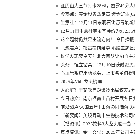
亚历山大三节打卡28+8，雷霆49分
今热点：黄金股震荡走高 紫金矿业(02
司5000美元
生意社：12月11日东明石化沥青最
12月11日生意社黄金基准价为952.35
这个题材仍然是主流方向！ 今日播报
【聚看点】批量提前结募 港股主题基
科学发现要变天？北大团队让AI自主
头条：恒立钻具：12月10日获融资买入1
心血管系统用药龙头，上市名单值得收藏(20
2025年Vidu龙头梳理
大心脏？王楚钦曾距爆冷出局仅差2分
今日热文：南京栖霞上首村开展冬日
前沿热点:大国五年 | 山海协同陆海
【新要闻】美股异动丨生物技术公司Ab
司
【播资讯】2025饮料3大龙头股一览（20
焦点资讯：金一文化：2025年公司