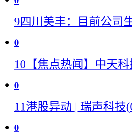
0
9
四川美丰：目前公司生
0
10
【焦点热闻】中天科
0
11
港股异动 | 瑞声科技(0
0