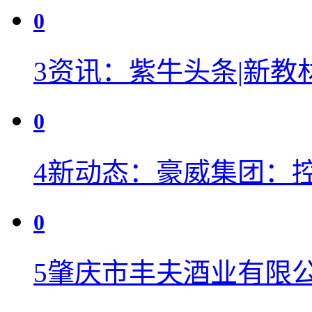
0
3
资讯：紫牛头条|新教
0
4
新动态：豪威集团：
0
5
肇庆市丰夫酒业有限公