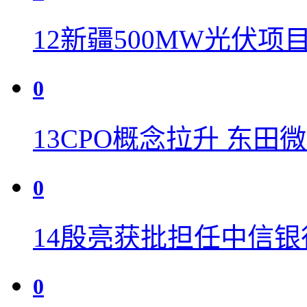
12
新疆500MW光伏项目
0
13
CPO概念拉升 东田
0
14
殷亮获批担任中信银
0