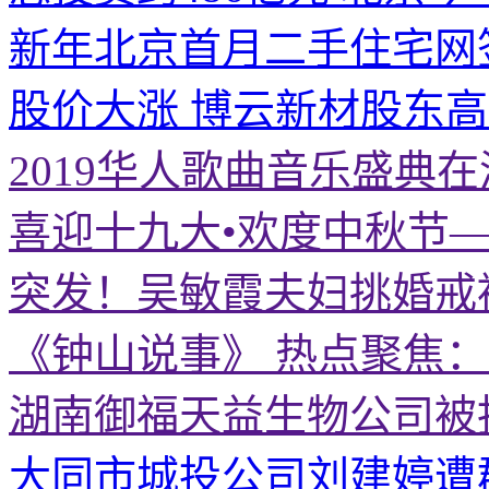
新年北京首月二手住宅网
股价大涨 博云新材股东
2019华人歌曲音乐盛典
喜迎十九大•欢度中秋节
突发！吴敏霞夫妇挑婚戒
《钟山说事》 热点聚焦
湖南御福天益生物公司被
大同市城投公司刘建婷遭