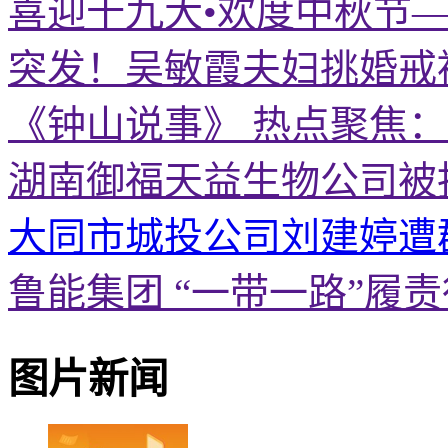
喜迎十九大•欢度中秋节
突发！吴敏霞夫妇挑婚戒
《钟山说事》 热点聚焦
湖南御福天益生物公司被
大同市城投公司刘建婷遭
鲁能集团 “一带一路”履
图片新闻