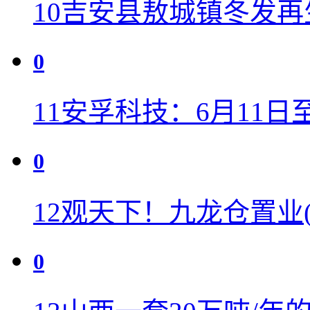
10
吉安县敖城镇冬发再
0
11
安孚科技：6月11日
0
12
观天下！九龙仓置业(0
0