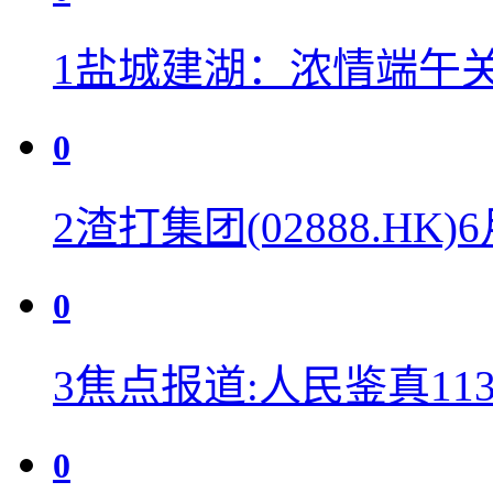
1
盐城建湖：浓情端午关
0
2
渣打集团(02888.HK)6
0
3
焦点报道:人民鉴真11
0