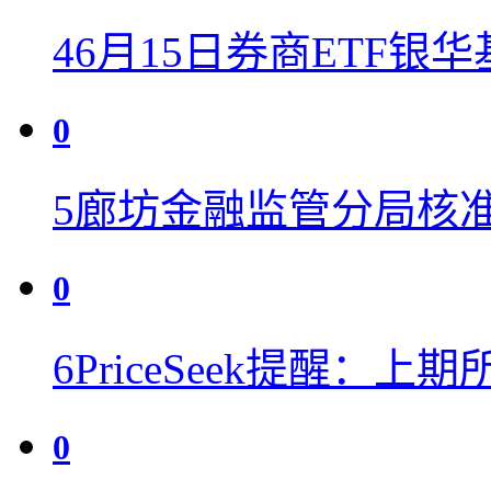
4
6月15日券商ETF银华
0
5
廊坊金融监管分局核
0
6
PriceSeek提醒：
0