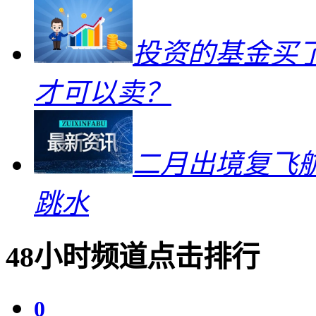
投资的基金买
才可以卖？
二月出境复飞航
跳水
48小时频道点击排行
0