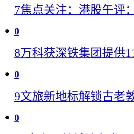
7
焦点关注：港股午评：恒
0
8
万科获深铁集团提供11
0
9
文旅新地标解锁古老敦
0