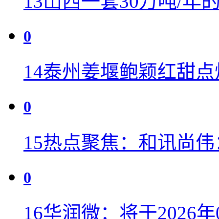
13
山西一套30万吨/年
0
14
泰州姜堰鲍颖红甜点
0
15
热点聚焦：和讯尚伟
0
16
华润微：将于2026年0