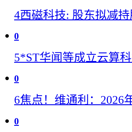
4
西磁科技: 股东拟减
0
5
*ST华闻等成立云算
0
6
焦点！维通利：2026
0