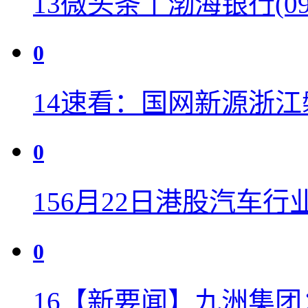
13
微头条丨渤海银行(096
0
14
速看：国网新源浙江
0
15
6月22日港股汽车行
0
16
【新要闻】九洲集团