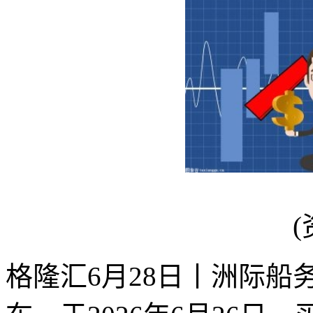
(
格隆汇6月28日丨洲际船务(