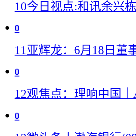
10
今日视点:和讯余兴
0
11
亚辉龙：6月18日董
0
12
观焦点：理响中国｜
0