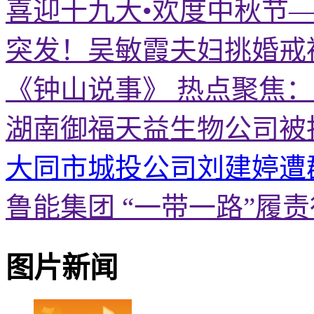
喜迎十九大•欢度中秋节
突发！吴敏霞夫妇挑婚戒
《钟山说事》 热点聚焦
湖南御福天益生物公司被
大同市城投公司刘建婷遭
鲁能集团 “一带一路”履
图片新闻