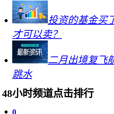
投资的基金买
才可以卖？
二月出境复飞航
跳水
48小时频道点击排行
0