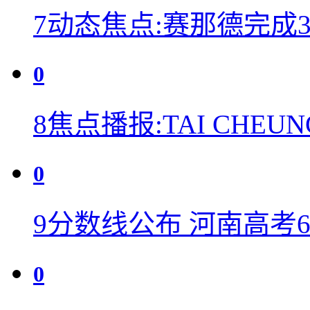
7
动态焦点:赛那德完成
0
8
焦点播报:TAI CHEUNG
0
9
分数线公布 河南高考60
0