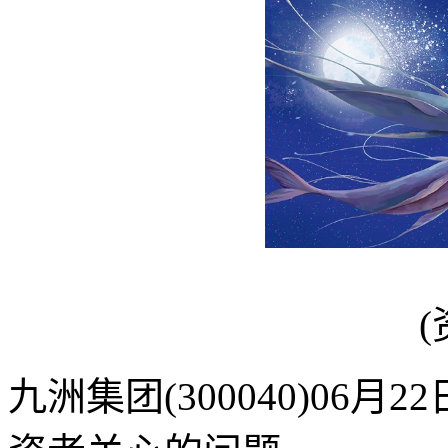
(
九洲集团(300040)06