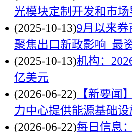
光模块定制开发和市场
(2025-10-13)
9月以来券
聚焦出口新政影响_最
(2025-10-13)
机构：202
亿美元
(2026-06-22)
【新要闻
力中心提供能源基础设
(2026-06-22)
每日信息：